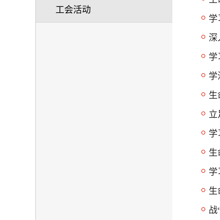
工会活动
学
深
学
学
生
立
学
生
学
生
战