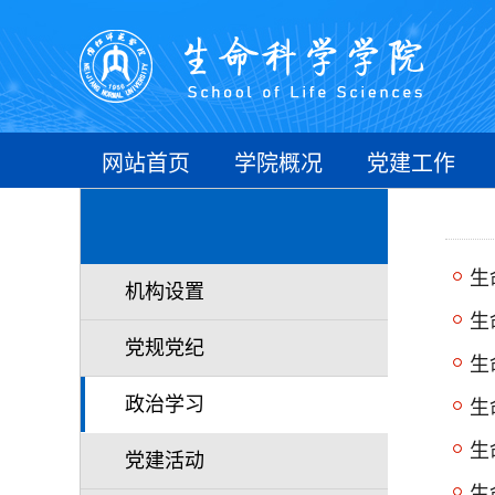
网站首页
学院概况
党建工作
生
机构设置
生
党规党纪
生
政治学习
生
生
党建活动
生