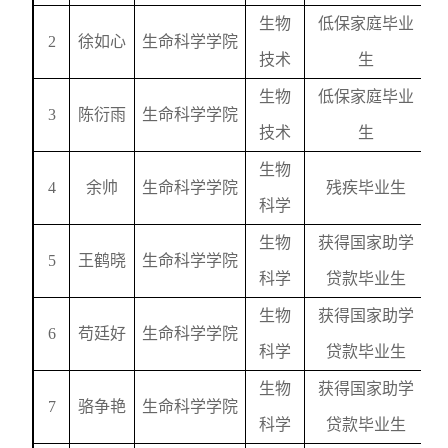
生物
低保家庭毕业
2
徐如心
生命科学学院
技术
生
生物
低保家庭毕业
3
陈衍雨
生命科学学院
技术
生
生物
4
余帅
生命科学学院
残疾毕业生
科学
生物
获得国家助学
5
王鹤晓
生命科学学院
科学
贷款毕业生
生物
获得国家助学
6
苟廷好
生命科学学院
科学
贷款毕业生
生物
获得国家助学
7
骆争艳
生命科学学院
科学
贷款毕业生