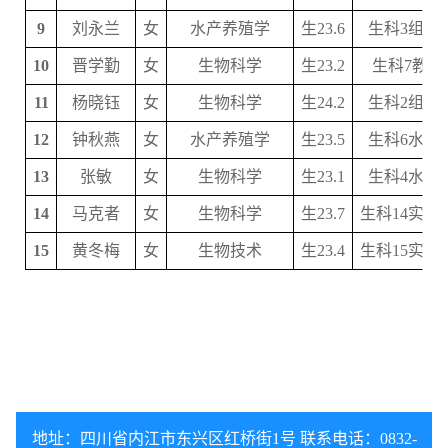
9
刘永兰
女
水产养殖学
生23.6
生科3组培
10
晋学勤
女
生物科学
生23.2
生科7教学
11
杨晓钰
女
生物科学
生24.2
生科2组培
12
钟秋燕
女
水产养殖学
生23.5
生科6水产
13
张敏
女
生物科学
生23.1
生科4水产
14
马克者
女
生物科学
生23.7
生科14实验
15
黄冬梅
女
生物技术
生23.4
生科15实验
地址：四川省内江市东兴区红桥街1号 联系电话：0832-