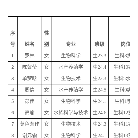
序
性
号
姓名
别
专业
班级
岗位名
1
罗林
女
生物科学
生23.3
生科8实验
2
陈紫莹
女
水产养殖学
生24.4
生科10实
3
单梦晗
女
生物技术
生22.3
生科5水产
4
周倩
女
水产养殖学
生24.5
生科9实验
5
彭佳
女
生物科学
生24.1
生科1学工
6
高瑜
女
水族科学与技术
生24.6
生科12实
7
莫色惹作
女
生物技术
生24.3
生科11实
8
谢元霜
女
生物科学
生24.1
生科13实